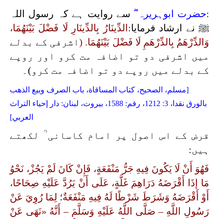
:
حضرت ابوہریرہ ؓ
سے روایت ہے کہ رسول اللہ
ﷺ نے ارشاد فرمایا:
الدِّينَارُ بِالدِّينَارِ لَا فَضْلَ بَيْنَهُمَا،
وَالدِّرْهَمُ بِالدِّرْهَمِ لَا فَضْلَ بَيْنَهُمَا.
(
اشرفی کے بدلے
میں اشرفی دو تو اضافہ مت کرو اور روپے
کے بدلے میں روپے دو تو اضافہ مت کرو)۔
[مسلم، الصحیح، كتاب المساقاة، باب الصرف وبيع الذهب
بالورق نقدا، 3: 1212، رقم: 1588، بیروت، لبنان: دار إحیاء التراث
العربي]
قرض کے اس اصول پر امام کاسانی ؒ لکھتے
ہیں:
فَهُوَ أَنْ لَا يَكُونَ فِيهِ جَرُّ مَنْفَعَةٍ، فَإِنْ كَانَ لَمْ يَجُزْ، نَحْوُ
مَا إذَا أَقْرَضَهُ دَرَاهِمَ غَلَّةٍ، عَلَى أَنْ يَرُدَّ عَلَيْهِ صِحَاحًا،
أَوْ أَقْرَضَهُ وَشَرَطَ شَرْطًا لَهُ فِيهِ مَنْفَعَةٌ؛ لِمَا رُوِيَ عَنْ
رَسُولِ اللَّهِ – صَلَّى اللَّهُ عَلَيْهِ وَسَلَّمَ – أَنَّهُ «نَهَى عَنْ