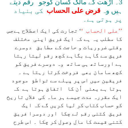
3۔ آڑھت کے مالک کسان کوجو رقم دیتے
ہیں وہ
قرض
علی الحساب
کی بنیاد
پر ہوتی ہے۔
’’علی الحساب ‘
‘ تجارت کی ایک اصطلاح ہےجس
کا مطلب یہ ہے کہ ایک فریق اپنی مختلف
وقتی ضروریات و حاجت کے مطابق دوسرے
فریق سے گاہے بگاہے کچھ رقم لیتا رہتا
ہے اورساتھ ہی ساتھ وہ دوسرے فریق کو
کچھ سامان بھی فروخت کرتا رہتا ہے ۔
فریقین میں اس پر پہلے سے تواطؤ موجود
ہوتا ہے یعنی اُن کا اتفاق ہوتا ہے کہ
ایک مقررہ مدت جیسے ہر ماہ کی فلاں تاریخ
کو حساب کتاب کر لیا کریں گے کہ ایک
فریق کتنی رقم لے چکا اور دوسرا فریق
کتنی قیمت کا مال وصول کر چکا ۔ اس طرح