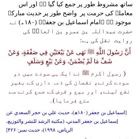
ساتھ مشروط طور پر جمع کیا گیا ہے اور اس
معاملے کی حرمت پر واضح طور پر حدیث مبارکہ
موجود ہے ۔امام اسماعيل بن جعفرؒ (۱۸۰ھ) نے
حضرت عبداللہ بن عمرو بن العاصؓ کی
روایت نقل کی ہے:
أَنَّ رَسُولَ اللَّهِ ﷺ نَهَى عَنْ بَيْعَتَيْنِ فِي صَفْقَةٍ، وَعَنْ
شَفِّ مَا لَمْ يُضْمَنْ، وَعَنْ بَيْعٍ وَسَلَفٍ
( رسول اکرم ﷺ نے ایک ہی سودے میں دو
سودے کرنے، نقصان کی ذمہ داری کے بغیر
نفع لینے، اور بیع و قرض کے جمع کرنے سے
منع فرمایا)۔
[اسماعيل بن جعفر (۱۸۰ھ)، حديث علي بن حجر السعدي عن
إسماعيل بن جعفر المدني، (مكتبة الرشد للنشر والتوزيع،
الرياض، ۱۹۹۸)، حدیث نمبر: ۴۲۶]