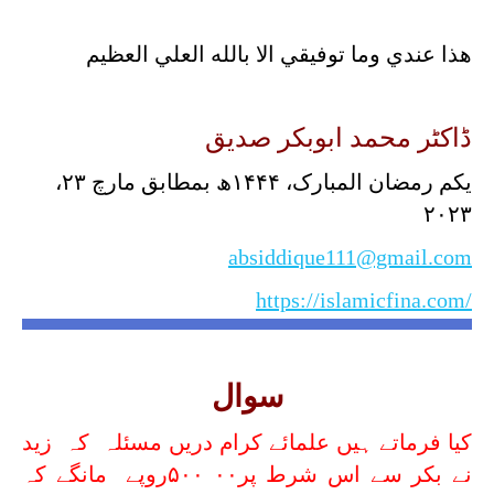
هذا عندي وما توفيقي الا بالله العلي العظيم
ڈاکٹر محمد ابوبکر صدیق
یکم رمضان المبارک، ۱۴۴۴ھ بمطابق مارچ ۲۳،
۲۰۲۳
absiddique111@gmail.com
https://islamicfina.com/
سوال
کیا فرماتے ہیں علمائے کرام دریں مسئلہ کہ زید
نے بکر سے اس شرط پر۰۰ ۵۰۰روپے مانگے کہ