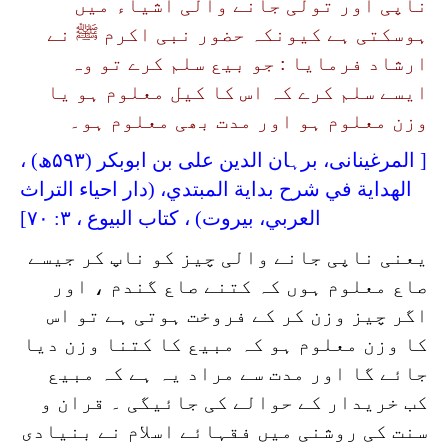
ناپی اور تولی جانے والی اشیاء میں
ہوسکتی ہے کیونکہ حضور نبی اکرم ﷺ نے
ارشاد فرمایا : جو بیع سلم کرے تو وہ
ایسے سلم کرے کہ اس کا کیل معلوم ہو یا
وزن معلوم ہو اور مدت بھی معلوم ہو۔
[ المرغینانی، برہان الدين علی بن ابوبکر (۵۹۳ھ) ،
الهداية في شرح بداية المبتدي
، (
دار احياء التراث
العربي
، بيروت) ، كتاب البيوع ، ۳: ۷۰]
یعنی ناپی جانے والی چیز کو ناپ کر جیسے
صاع معلوم ہوں کہ کتنے صاع گندم ، اور
اگر چیز وزن کر کے فروخت ہوتی ہے تو اس
کا وزن معلوم ہو کہ مبیع کا کتنا وزن دیا
جائے گا اور مدت سے مراد یہ ہے کہ مبیع
کب خریدار کے حوالے کی جائیگی ۔ قران و
سنت کی روشنی میں فقہائے اسلام نے بنیادی