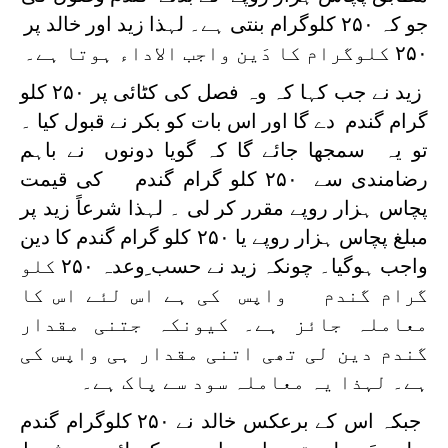
جو کہ ۲۵۰ کلوگرام بنتی ہے۔ لہذا زید اور خالد پر
۲۵۰ کلوگرام کا دَین واجب الاداء ہوتا ہے۔
زید نے جب کہا کہ وہ فصل کی کٹائی پر ۲۵۰ کلو
گرام گندم دے گا اور اس بات کو بکر نے قبول کیا ۔
تو یہ سمجھا جائے گا کہ گویا دونوں نے باہم
رضامندی سے ۲۵۰ کلو گرام گندم کی قیمت
پچاس ہزار روپے مقرر کر لی ۔ لہذا شرعاً زید پر
مبلغ پچاس ہزار روپے یا ۲۵۰ کلو گرام گندم کا دین
واجب ہوگیا۔ چونکہ زید نے حسب ِوعدہ ۲۵۰ کلو
گرام گندم واپس کی ہے اس لئے اس کا
معاملہ جائز ہے۔ کیونکہ جتنی مقدار
گندم دین لی تھی اتنی مقدار ہی واپس کی
ہے۔ لہذا یہ معاملہ سود سے پاک ہے۔
جبکہ اس کے برعکس خالد نے ۲۵۰ کلوگرام گندم