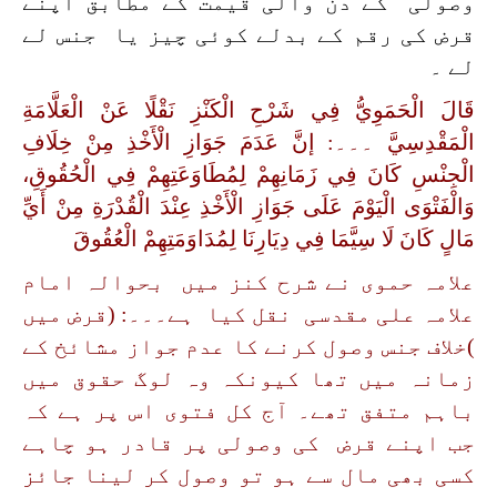
وصولی کے دن والی قیمت کے مطابق اپنے
قرض کی رقم کے بدلے کوئی چیز یا جنس لے
لے ۔
قَالَ الْحَمَوِيُّ فِي شَرْحِ الْكَنْزِ نَقْلًا عَنْ الْعَلَّامَةِ
الْمَقْدِسِيَّ ۔۔۔: إنَّ عَدَمَ جَوَازِ الْأَخْذِ مِنْ خِلَافِ
الْجِنْسِ كَانَ فِي زَمَانِهِمْ لِمُطَاوَعَتِهِمْ فِي الْحُقُوقِ،
وَالْفَتْوَى الْيَوْمَ عَلَى جَوَازِ الْأَخْذِ عِنْدَ الْقُدْرَةِ مِنْ أَيِّ
مَالٍ كَانَ لَا سِيَّمَا فِي دِيَارِنَا لِمُدَاوَمَتِهِمْ الْعُقُوقَ
علامہ حموی نے شرح کنز میں بحوالہ امام
علامہ علی مقدسی نقل کیا ہے۔۔۔: (قرض میں
)خلاف جنس وصول کرنے کا عدم جواز مشائخ کے
زمانہ میں تھا کیونکہ وہ لوگ حقوق میں
باہم متفق تھے۔ آج کل فتوی اس پر ہے کہ
جب اپنے قرض کی وصولی پر قادر ہو چاہے
کسی بھی مال سے ہو تو وصول کر لینا جائز