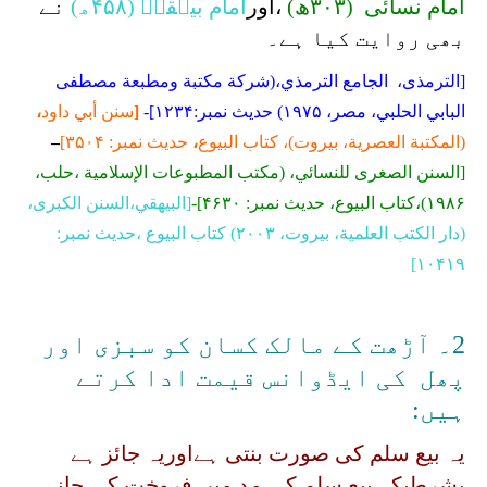
امام نسائی ؒ (۳۰۳ھ)
،اور
امام بیہقیؒ (۴۵۸ھ)
نے
بھی روایت کیا ہے۔
[الترمذی، الجامع الترمذي،(شركة مكتبة ومطبعة مصطفى
البابي الحلبي، مصر، ۱۹۷۵) حدیث نمبر:۱۲۳۴]-
[
سنن أبي داود
،
(
المكتبة العصرية، بيروت
)، كتاب البيوع
،
حدیث نمبر: ۳۵۰۴]
–
[السنن الصغرى للنسائي، (
مكتب المطبوعات الإسلامية
،حلب،
۱۹۸۶)،كتاب البيوع، حدیث نمبر: ۴۶۳۰]-
[
البيهقي،السنن الكبرى
،
(
دار الكتب العلمية، بيروت
، ۲۰۰۳) كتاب البيوع ،حدیث نمبر:
۱۰۴۱۹]
2۔ آڑھت کے مالک کسان کو سبزی اور
پھل کی ایڈوانس قیمت ادا کرتے
ہیں:
یہ بیع سلم کی صورت بنتی ہےاوریہ جائز ہے
بشرطیکہ بیع سلم کی مد میں فروخت کی جانے