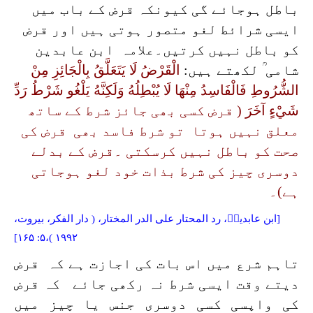
باطل ہوجائے گی کیونکہ قرض کے باب میں
ایسی شرائط لغو متصور ہوتی ہیں اور قرض
کو باطل نہیں کرتیں۔
علامہ ابن عابدین
شامی ؒ لکھتے ہیں:
الْقَرْضُ لَا يَتَعَلَّقُ بِالْجَائِزِ مِنْ
الشُّرُوطِ فَالْفَاسِدُ مِنْهَا لَا يُبْطِلُهُ وَلَكِنَّهُ يَلْغُو شَرْطُ رَدِّ
شَيْءٍ آخَرَ
( قرض کسی بھی جائز شرط کے ساتھ
معلق نہیں ہوتا تو شرط فاسد بھی قرض کی
صحت کو باطل نہیں کرسکتی ۔قرض کے بدلے
دوسری چیز کی شرط بذات خود لغو ہوجاتی
ہے)۔
[ابن عابدینؒ،
رد المحتار على الدر المختار
، (
دار الفكر، بيروت
،
۱۹۹۲ )،۵: ۱۶۵]
تاہم شرع میں اس بات کی اجازت ہے کہ قرض
دیتے وقت ایسی شرط نہ رکھی جائے کہ قرض
کی واپسی کسی دوسری جنس یا چیز میں