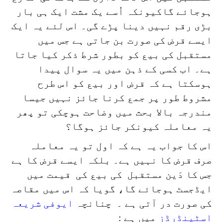
ہوجائے گاکیونکہ اُسے یک مشت ایک ہی بار
بڑی رقم نہیں دینا پڑے گی۔ اس لئے یہ ایک
ایسے قرض کی صورت بن جاتی ہے جس میں
مستقبل کی بیع کو بطور شرط ذکر کیا جاتا
ہے۔ اب کسی کے ذہن میں یہ سوال پیدا
ہوسکتا ہے کہ قرض اور بیع کو اس طرح
مشروط طور پر جمع کرنا جائز نہیں جیسا
مندرجہ بالا بحث میں وضاحت ہوچکی تو پھر
یہ معاملہ کیونکر جائز ہوگا؟
اس کا جواب یہ ہے کہ اول تو یہ معاملہ
صرف قرض کا نہیں ہے۔ بلکہ ایسے قرض کا ہے
جس کا دَین مستقبل کی بیع کی قیمت میں
ایڈجسٹ ہوجائے گا، گویا کہ اس میں مقاصہ
کی صورت در آتی ہے
۔ چنانچہ
ایوفی شریعہ
اسٹینڈرڈز
میں ہے :