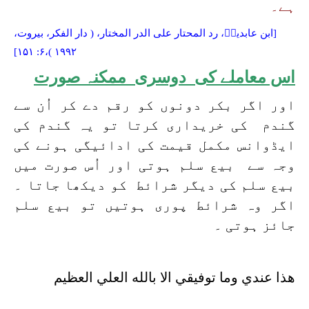
ہے۔
[ابن عابدینؒ،
رد المحتار على الدر المختار،
( دار الفكر، بيروت،
۱۹۹۲ )،۶: ۱۵۱]
اس معاملے کی دوسری ممکنہ صورت
اور اگر بکر دونوں کو رقم دے کر اُن سے
گندم کی خریداری کرتا تو یہ گندم کی
ایڈوانس مکمل قیمت کی ادائیگی ہونے کی
وجہ سے بیع سلم ہوتی اور اُس صورت میں
بیع سلم کی دیگر شرائط کو دیکھا جاتا ۔
اگر وہ شرائط پوری ہوتیں تو بیع سلم
جائز ہوتی ۔
هذا عندي وما توفيقي الا بالله العلي العظيم