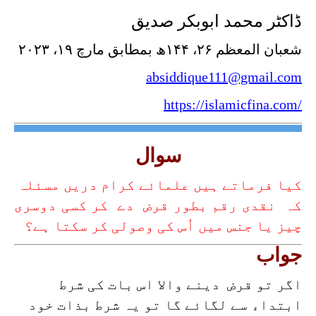
ڈاکٹر محمد ابوبکر صدیق
شعبان المعظم ۲۶، ۱۴۴ھ بمطابق مارچ ۱۹، ۲۰۲۳
absiddique111@gmail.com
https://islamicfina.com/
سوال
کیا فرماتے ہیں علمائے کرام دریں مسئلہ
کہ نقدی رقم بطور قرض دے کر کسی دوسری
چیز یا جنس میں اُس کی وصولی کر سکتا ہے؟
جواب
اگر تو قرض دینے والا اس بات کی شرط
ابتداء سے لگائے گا تو یہ شرط بذات خود