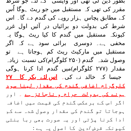
بطور دَین لی تھی اور واپسی کے لئے جو شرط
مقرر کی تھی کہ مستقبل میں جو ریٹ ہوگا اُس
کے مطابق پچاس ہزار روپے کی گندم دے گا۔ اس
شرط کی بدولت دو برائیاں در آئیں اول غرر
کیونکہ مستقبل میں گندم کا کیا ریٹ ہوگا یہ
مخفی ہے۔ دوسری برائی سود ہے کہ اگر
مستقبل میں مارکیٹ ریٹ کم ہوجاتا ہے تو
وصول شدہ گندم (۲۵۰ کلوگرام)کی نسبت زیادہ
مقدار (۲۷۷ کلوگرام)میں گندم ادا کرنا ہوگی
جیسا کہ خالد نے کی
۔
اس لئے بکر کا ۲۷
کلوگرام اضافی گندم کی مقدار لینا سود
ہونے کی بدولت حرام و ناجائز ہے
۔
اور
اگر اس کے برعکس گندم کی قیمت میں اضافہ
ہوجاتا تو گندم کی مقدار وصول شدہ سے کم
ادا کرنا پڑتی اور یہ صورت بھی ربا بنتی
کیونکہ قرض /دین کا اصول یہ ہے :