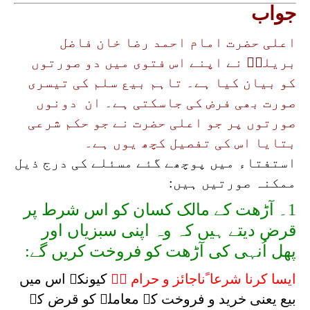
جواب
اعلی حضرت امام احمد رضا خان فاضل
بریلیؒ نے اپنے اس فتوی میں دو صورتوں
کو بیان کیا ہے۔ تاہم بیع سلم کی تیسری
صورت بھی فرض کی جاسکتی ہے۔ ان دونوں
صورتوں پر جو اعلی حضرت نے جو حکم شرعی
بتایا اس کی تفصیل کچھ یوں ہے۔
استفتاء میں پوچھے گئے مسئلے کی درج ذیل
ممکنہ صورتیں ہیں:
1۔ آڑھت کے مالک کسان کو اس شرط پر
قرض دیتے ہیں کہ وہ اپنی سبزیاں اور
پھل اُنہی کی آڑھت کو فروخت کریں گے:
ایسا کرنا شرعا ًناجائز و حرام ہے
کیونکہ اس میں
بیع یعنی خرید و فروخت کے معاملے کو قرض کے