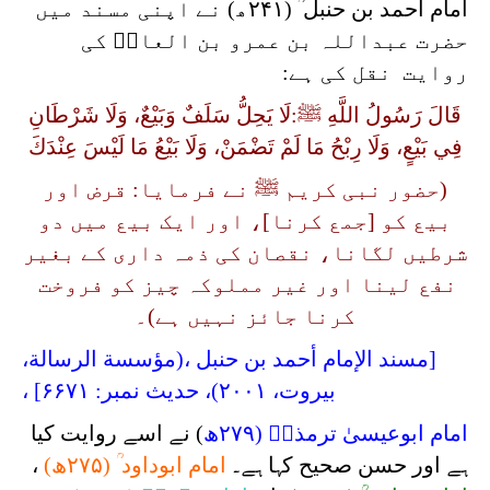
امام احمد بن حنبل ؒ (۲۴۱ھ) نے اپنی مسند میں
حضرت عبداللہ بن عمرو بن العاصؓ کی
روایت نقل کی ہے
:
قَالَ رَسُولُ اللَّهِ ﷺ:لَا يَحِلُّ سَلَفٌ وَبَيْعٌ، وَلَا شَرْطَانِ
فِي بَيْعٍ، وَلَا رِبْحُ مَا لَمْ تَضْمَنْ، وَلَا بَيْعُ مَا لَيْسَ عِنْدَكَ
(حضور نبی کریم ﷺ نے فرمایا: قرض اور
بیع کو [جمع کرنا]، اور ایک بیع میں دو
شرطیں لگانا، نقصان کی ذمہ داری کے بغیر
نفع لینا اور غیر مملوکہ چیز کو فروخت
کرنا جائز نہیں ہے)۔
[مسند الإمام أحمد بن حنبل ،(مؤسسة الرسالة،
بیروت، ۲۰۰۱)، حدیث نمبر: ۶۶۷۱] ،
امام ابوعیسیٰ ترمذیؒ (۲۷۹ھ
)
نے اسے روایت کیا
ہے اور حسن صحیح کہا ہے
۔
امام ابوداود ؒ (۲۷۵ھ)
،