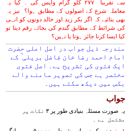
سے تقریبا ۲۷۷ کلو گرام واپس کی ۔ کیا یہ
معاملہ شرع کے اصولوں کے مطابق ہوا؟ نیز یہ
بھی بتائیے کہ اگر بکر زید اور خالد دونوں کو انہی
کی شرائط کے مطابق گندم کی بجائے رقم دیتا تو
کیا ایسا کرنا جائز ہوتا یا نہیں؟
مندرجہ ذیل جواب در اصل اعلی حضرت
امام احمد رضا خان فاضل بریلی ؒ کے
ایک فتوی کی تشریح ہے۔ اصل فتوی
مختصر ہے جس کی تصویر سامنے والے
بکس میں دیکھ سکتے ہیں۔
جواب
یہ صورت مسئلہ بنیادی طور پر ۳ نکات پر
مشتمل ہے ۔
۱۔
زید نے بکر سے اس شرط پر۰۰ ۵۰۰روپے مانگے