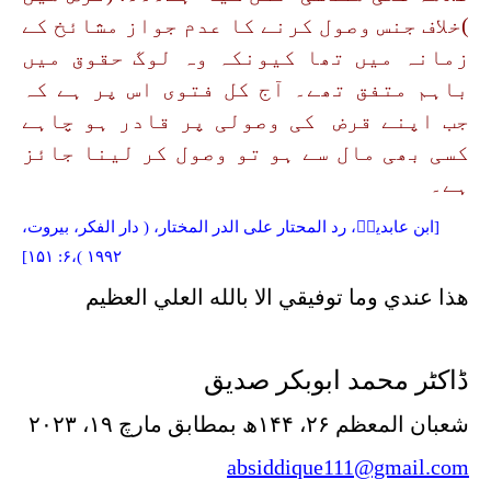
)خلاف جنس وصول کرنے کا عدم جواز مشائخ کے
زمانہ میں تھا کیونکہ وہ لوگ حقوق میں
باہم متفق تھے۔ آج کل فتوی اس پر ہے کہ
جب اپنے قرض کی وصولی پر قادر ہو چاہے
کسی بھی مال سے ہو تو وصول کر لینا جائز
ہے۔
[ابن عابدینؒ،
رد المحتار على الدر المختار،
( دار الفكر، بيروت،
۱۹۹۲ )،۶: ۱۵۱]
هذا عندي وما توفيقي الا بالله العلي العظيم
ڈاکٹر محمد ابوبکر صدیق
شعبان المعظم ۲۶، ۱۴۴ھ بمطابق مارچ ۱۹، ۲۰۲۳
absiddique111@gmail.com