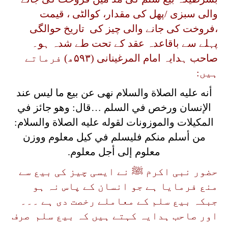
والی سبزی /پھل کی مقدار، کوالٹی ، قیمت
،فروخت کی جانے والی چیز کی تاریخ حوالگی
پہلے سے باقاعدہ عقد کے تحت طے شدہ ہو۔
صاحب ہدایہ امام المرغینانی (۵۹۳ھ) فرماتے
ہیں:
أنه عليه الصلاة والسلام نهى عن بيع ما ليس عند
الإنسان ورخص في السلم …قال: وهو جائز في
المكيلات والموزونات لقوله عليه الصلاة والسلام:
من أسلم منكم فليسلم في كيل معلوم ووزن
معلوم إلى أجل معلوم.
حضور نبی اکرم ﷺ نے ایسی چیز کی بیع سے
منع فرمایا ہے جو انسان کے پاس نہ ہو
جبکہ بیع سلم کے معاملے رخصت دی ہے ۔۔۔
اور صاحب ہدایہ کہتے ہیں کہ بیع سلم صرف