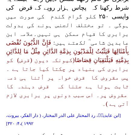
شرط رکھنا کہ پچاس ہزار روپے کے قرض کی
واپسی ۲۵۰ کلو گرام گندم کی صورت میں
ہوگی ۔ تو مختلف الجنس ہونے کی بدولت
برابری کا قیام ممکن ہی نہیں۔علامہ ابن
عابدین شامی ؒ لکھتے ہیں
:
فَإِنَّ الدُّيُونَ تُقْضَى
بِأَمْثَالِهَا فَيَثْبُتُ لِلْمَدْيُونِ بِذِمَّةِ الدَّائِنِ مِثْلُ مَا لِلدَّائِنِ
بِذِمَّتِهِ فَيَلْتَقِيَانِ قِصَاصًا
(کیونکہ دیون (قرض) کو
برابری کی بنیاد پر چکتا کیا جاتا ہے ۔
پس مقروض کا قرض خواہ پر اُتنا ہی ذمہ
ثابت ہوتا ہے جتنا کہ قرض دہندہ کا
مقروض پر۔ اس سبب دونوں پر برابری لازم
آتی ہے )۔
[
ابن عابدینؒ،
رد المحتار على الدر المختار، ( دار الفكر، بيروت،
]
،۴: ۳۲۰
۱۹۹۲ )
اس لئے قرض میں یہ شرط رکھی ہی نہیں