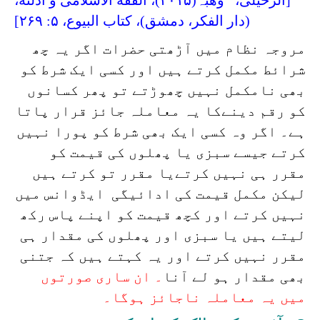
[الزحیلی، وھبہ(۲۰۱۵)، الفقه الاسلامی و ادلّته،
(دار الفكر، دمشق)، كتاب البيوع، ۵: ۲۶۹]
مروجہ نظام میں آڑھتی حضرات اگر یہ چھ
شرائط مکمل کرتے ہیں اور کسی ایک شرط کو
بھی نامکمل نہیں چھوڑتے تو پھر کسانوں
کو رقم دینےکا یہ معاملہ جائز قرار پاتا
ہے۔ اگر وہ کسی ایک بھی شرط کو پورا نہیں
کرتے جیسے سبزی یا پھلوں کی قیمت کو
مقرر ہی نہیں کرتےیا مقرر تو کرتے ہیں
لیکن مکمل قیمت کی ادائیگی ایڈوانس میں
نہیں کرتے اور کچھ قیمت کو اپنے پاس رکھ
لیتے ہیں یا سبزی اور پھلوں کی مقدار ہی
مقرر نہیں کرتے اور یہ کہتے ہیں کہ جتنی
بھی مقدار ہو لے آنا
۔ ان ساری صورتوں
میں یہ معاملہ ناجائز ہوگا۔