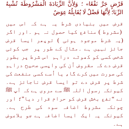
قَرْضٍ جَرَّ نَفْعًا» ؛ وَلِأَنَّ الزِّيَادَةَ الْمَشْرُوطَةَ تُشْبِهُ
الرِّبَا؛ لِأَنَّهَا فَضْلٌ لَا يُقَابِلُهُ عِوَضٌ
قرض میں بنیادی شرط یہ ہے کہ اس میں
(مشروط ) منافع کیا حصول نہ ہو ۔اور اگر
(یہ شرط موجود ہوئی ) توپھر ایسا قرض
جائز نہیں ہے ۔مثال کے طور پر جب کوئی
شخص کسی کو کھوٹے دراہم اس شرط پر بطور
قرض دے کہ مقروض اُن کی واپسی صحیح دراہم
کی صورت میں کرے گا، یا اُسے کسی منفعت کی
شرط پر قرض دے تو ایسا قرض ناجائز ہے۔
کیونکہ رسول اللہ ﷺ سے مروی ہے کہ آپ ﷺ
نے “نفع بخش قرض کو حرام قرار دیا”؛ اور
چونکہ مشروط اضافہ سود کی طرح ہے۔
کیونکہ یہ ایک ایسا اضافہ ہے جو بلاعوض
ہے۔