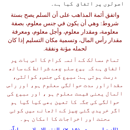
اصولوں پر اتفاق کیا ہے۔
واتفق أئمة المذاهب على أن السلم يصح بستة
شروط: وهي أن يكون في جنس معلوم، بصفة
معلومة، ومقدار معلوم، وأجل معلوم، ومعرفة
مقدار رأس المال، وتسمية مكان التسليم إذا كان
لحمله مؤنة ونفقة.
تمام مسالک کے آئمہ کرام کا اس بات پر
اتفاق ہے کہ بیع سلم چھے شرائط کے ساتھ
درست ہوتی ہے: مبیع کی جنس، کوالٹی،
مقداراور مدت حوالگی معلوم ہو، اور راس
المال یعنی قیمت معلوم ہو ، اور مبیع کی
حوالگی کی جگہ کا تعین بھی کیا گیا ہو
اگر خریدی گئی چیز کے اٹھانے میں کوئی
محنت اور اخراجات کا امکان ہو۔