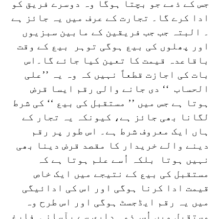
جس کے ذمے جو بچتا ہوگا وہ دوسرے فریق کو
ادا کرے گا۔ تجارت کے عرف میں یہ جائز ہے
۔ البتہ جب جب فریقین کے مابین سبزیوں
اور پھلوں کی بیع ہوگی توہر بیع کے وقت
باقاعدہ قیمت کا تعین کیا جائے گا۔اس
بات کی اجازت قطعاً نہیں کہ وہ یہ ’’علی
الحساب ‘‘ دی جانے والی رقم ایسا قرض
ہوتا ہے جس میں ’’ مستقبل کی بیع ‘‘ کی شرط
لگانا بھی جائز ہے، کیونکہ یہ تجار کے
ہاں ایک معروف شرط ہے۔ اس طور پر رقم
دینے والے خریدار کا مقصد قرض دینا بھی
نہیں ہوتا بلکہ اُسے علم ہوتا ہے کہ
مستقبل کی بیع کے نتیجے میں ایک خاص
قیمت ادا کرنا ہوگی اور اس کی ادائیگی
میں یہ رقم ایڈجسٹ ہوگی اور اس طرح وہ
مستقبل میں اُس ذمہ داری سے بآسانی فارغ