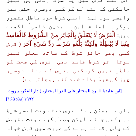
جاسکتی کہ نقد لے کر کسی دوسری جنس میں
واپسی ہو۔ لہذا ایسی شرط خود باطل متصور
ہوگی۔ اما م ابن عابدین شامی ؒ لکھتے
ہیں:
الْقَرْضُ لَا يَتَعَلَّقُ بِالْجَائِزِ مِنْ الشُّرُوطِ فَالْفَاسِدُ
مِنْهَا لَا يُبْطِلُهُ وَلَكِنَّهُ يَلْغُو شَرْطُ رَدِّ شَيْءٍ آخَرَ
( قرض
کسی بھی جائز شرط کے ساتھ معلق نہیں
ہوتا تو شرط فاسد بھی قرض کی صحت کو
باطل نہیں کرسکتی ۔قرض کے بدلے دوسری
چیز کی شرط بذات خود لغو ہوجاتی ہے)۔
[ابن عابدینؒ،
رد المحتار على الدر المختار
، (
دار الفكر، بيروت
،
۱۹۹۲ )،۵: ۱۶۵]
ہاں یہ ممکن ہے کہ قرض دیتے وقت ایسی شرط
نہ رکھی جائے لیکن وصول کرتے وقت مقروض
کے پاس رقم نہ ہونے کی صورت میں قرض خواہ