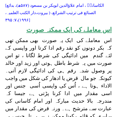
الکاسانیؒ
، امام علاؤالدین ابوبکر بن مسعود
(۵۸۷ھ
)، بدائع
[
الصنائع فی ترتیب الشرائع، ( بیروت،دار الكتب العلمیہ،
۱۹۹۶)،۷: ۳۹۵
]
اس معاملے کی ایک ممکنہ صورت
اس معاملے کی ایک یہ صورت بھی ممکن تھی
کہ بکر دونوں کو نقد رقم ادا کرتا اور واپسی کے
لئے گندم میں ادائیگی کی شرط لگاتا ، تو اس
صورت میں یہ شرط باطل ہوتی اور زید اور خالد
پر وصول شدہ رقم ہی کی ادائیگی لازم آتی۔
کیونکہ جو مال قرض یا ادھار کی شکل میں واجب
الاداء ہوتا ہے ، اُس کی واپسی اُسی جنس اور
اسی مقدار میں ادا کرنا پڑتی ہے جیسا کہ
مندرجہ بالا حدیث مبارکہ اور امام کاسانی کی
عبارت سے مترشح ہے۔ ورنہ قرض کی مقدار میں
برابری کو قائم رکھنا ممکن نہیں رہتا جیسے یہ