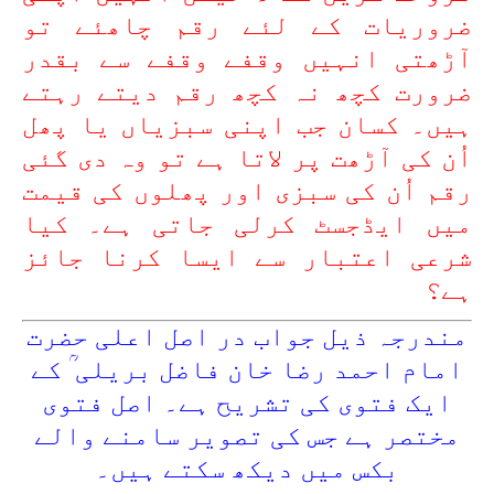
ضروریات کے لئے رقم چاھئے تو
آڑھتی انہیں وقفے وقفے سے بقدر
ضرورت کچھ نہ کچھ رقم دیتے رہتے
ہیں۔ کسان جب اپنی سبزیاں یا پھل
اُن کی آڑھت پر لاتا ہے تو وہ دی گئی
رقم اُن کی سبزی اور پھلوں کی قیمت
میں ایڈجسٹ کرلی جاتی ہے۔ کیا
شرعی اعتبار سے ایسا کرنا جائز
ہے؟
مندرجہ ذیل جواب در اصل اعلی حضرت
امام احمد رضا خان فاضل بریلی ؒ کے
ایک فتوی کی تشریح ہے۔ اصل فتوی
مختصر ہے جس کی تصویر سامنے والے
بکس میں دیکھ سکتے ہیں۔