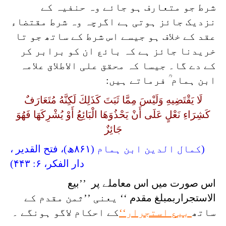
شرط جو متعارف ہو جائے وہ حنفیہ کے
نزدیک جائز ہوتی ہے اگرچہ وہ شرط مقتضاء
عقد کے خلاف ہو جیسے اس شرط کے ساتھ جو تا
خریدنا جائز ہے کہ بائع ان کو برابر کر
کے دے گا۔ جیسا کہ محقق علی الاطلاق علامہ
ابن ہمام ؒ فرماتے ہیں:
لَا يَقْتَضِيهِ وَلَيْسَ مِمَّا ثَبَتَ كَذَلِكَ لَكِنَّهُ مُتَعَارَفٌ
كَشِرَاءِ نَعْلٍ عَلَى أَنْ يَحْذُوَهَا الْبَائِعُ أَوْ يُشْرِكَهَا فَهُوَ
جَائِزٌ
(کمال الدین ابن ہمام (۸۶۱ھ)، فتح القدیر ،
دار الفكر، ۶: ۴۴۳)
اس صورت میں اس معاملے پر ’’
بیع
الاستجراربمبلغ مقدم
‘‘ یعنی ’’ثمن مقدم کے
ساتھ
بیع استجرار‘‘
کے احکام لاگو ہونگے ۔