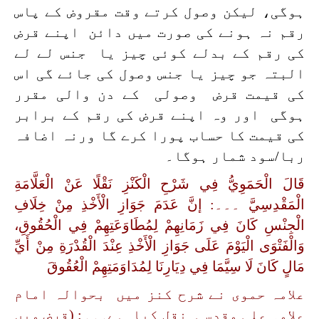
ہوگی،
لیکن وصول کرتے وقت مقروض کے پاس
رقم نہ ہونے کی صورت میں دائن اپنے قرض
کی رقم کے بدلے کوئی چیز یا جنس لے لے
البتہ جو چیز یا جنس وصول کی جائے گی اس
کی قیمت قرض وصولی کے دن والی مقرر
ہوگی اور وہ اپنے قرض کی رقم کے برابر
کی قیمت کا حساب پورا کرے گا ورنہ اضافہ
ربا/سود شمار ہوگا۔
قَالَ الْحَمَوِيُّ فِي شَرْحِ الْكَنْزِ نَقْلًا عَنْ الْعَلَّامَةِ
الْمَقْدِسِيَّ ۔۔۔: إنَّ عَدَمَ جَوَازِ الْأَخْذِ مِنْ خِلَافِ
الْجِنْسِ كَانَ فِي زَمَانِهِمْ لِمُطَاوَعَتِهِمْ فِي الْحُقُوقِ،
وَالْفَتْوَى الْيَوْمَ عَلَى جَوَازِ الْأَخْذِ عِنْدَ الْقُدْرَةِ مِنْ أَيِّ
مَالٍ كَانَ لَا سِيَّمَا فِي دِيَارِنَا لِمُدَاوَمَتِهِمْ الْعُقُوقَ
علامہ حموی نے شرح کنز میں بحوالہ امام
علامہ علی مقدسی نقل کیا ہے۔۔۔: (قرض میں