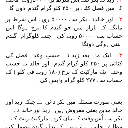
کہ میں فصل کٹنے پر ۲۵۰ کلو گرام گندم دوں گا۔
۲۔
اور خالدنے بکر سے ۵۰۰۰۰ روپے اس شرط پر
مانگے کہ بازار میں جو گندم کا نرخ ہوگا اس
حساب سے ۵۰۰۰۰ روپے کی جتنے کلوگرام گندم
بنتی ہوگی دونگا۔
۳۔
ایک ماہ بعد زید نے حسبِ وعدہ فصل کی
کٹائی پر ۲۵۰ کلو گرام گندم اور خالد نے حسبِ
وعدہ نئے مارکیٹ کے نرخ (۱۸۰ روپے فی کلو ) کے
حساب سے ۲۷۷ کلو گرام واپس کی۔
یعنی صورت مسئلہ میں بکر دائن ہے جبکہ زید اور
خالد مدین یعنی مقروض ہیں ۔زید اور خالد نے
بکر سے اُس وقت کے بیان کردہ مارکیٹ ریٹ کے
مطابق پچاس ہزار روپے کے بدلے گندم وصول کی