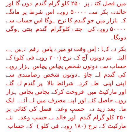
میں فصل کٹنے پر ۲۵۰ کلو گرام گندم دوں گا اور
خالدنے بکر سے ۵۰۰۰۰ روپے اس شرط پر مانگے
کہ بازار میں جو گندم کا نرخ ہوگا اس حساب سے
۵۰۰۰۰ روپے کی جتنے کلوگرام گندم بنتی ہوگی
دونگا۔
بکر نے کہا : اِس وقت تو میرے پاس رقم نہیں ہے
البتہ تم دونوں آج کے نرخ (۲۰۰ روپے فی کلو) کے
حساب سے دونوں شخص پچاس پچاس ہزار روپے
کی گندم لے جاؤ ۔دونوں شخص رضامندی سے
اپنی اپنی طے کردہ شرائط بالا پر گندم لے گئے
اور مارکیٹ میں فروخت کرکے پچاس پچاس ہزار
روپے حاصل کئے اور اپنے مصرف میں لے آئے۔ ایک
ماہ بعد زید نے حسبِ وعدہ فصل کی کٹائی پر
۲۵۰ کلو گرام گندم اور خالد نے حسبِ وعدہ نئے
مارکیٹ کے نرخ (۱۸۰ روپے فی کلو ) کے حساب