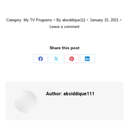
Category:
My TV Programs
By
absiddique111
January 15, 2021
Leave a comment
Share this post
Share
Share
Share
Share
on
on
on
on
Facebook
X
Pinterest
LinkedIn
Author:
absiddique111