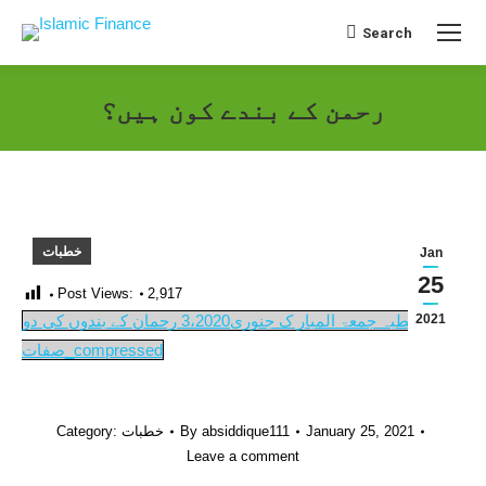
Search
Search:
رحمن کے بندے کون ہیں؟
خطبات
Jan
25
Post Views:
2,917
خطبہ جمعۃ المبار ک جنوری3،2020 رحمان کے بندوں کی دو
2021
صفات_compressed
Category:
خطبات
By
absiddique111
January 25, 2021
Leave a comment