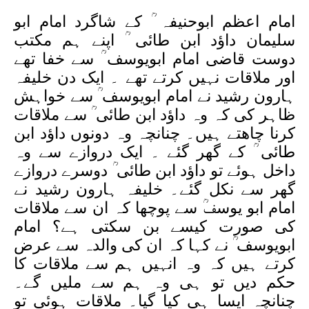
امام اعظم ابوحنیفہ ؒ کے شاگرد امام ابو
سلیمان داؤد ابن طائی ؒ اپنے ہم مکتب
دوست قاضی امام ابویوسف ؒ سے خفا تھے
اور ملاقات نہیں کرتے تھے ۔ ایک دن خلیفہ
ہارون رشید نے امام ابویوسف ؒ سے خواہش
ظاہر کی کہ وہ داؤد ابن طائی ؒ سے ملاقات
کرنا چاھتے ہیں۔ چنانچہ وہ دونوں داؤد ابن
طائی ؒ کے گھر گئے ۔ ایک دروازے سے وہ
داخل ہوئے تو داؤد ابن طائی ؒ دوسرے دروازے
گھر سے نکل گئے۔ خلیفہ ہارون رشید نے
امام ابو یوسفؒ سے پوچھا کہ ان سے ملاقات
کی صورت کیسے بن سکتی ہے؟ امام
ابویوسف ؒ نے کہا کہ ان کی والدہ سے عرض
کرتے ہیں کہ وہ انہیں ہم سے ملاقات کا
حکم دیں تو ہی وہ ہم سے ملیں گے۔
چنانچہ ایسا ہی کیا گیا۔ ملاقات ہوئی تو