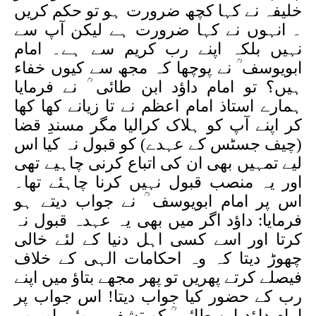
خلیفہ نے کہا کچھ ضرورت ہو تو حکم کریں
۔ انہوں نے کہا ضرورت ہے لیکن آپ سے
نہیں بلکہ اپنے رب کریم سے ہے۔ امام
ابویوسف ؒ نے پوچھا کہ مجھ سے کیوں خفاء
ہیں؟ تو امام داؤد ابن طائی ؒ نے فرمایا
ہمارے استاذ امام اعظم نے تا زیانے کھا کھا
کر اپنے آپ کو ہلاک کرالیا مگر مسندِ قضا
(چیف جسٹس کے عہدے) کو قبول نہ کیا اس
لیے تمہیں بھی ان کی اتباع کرنی چاہیے تھی
اور یہ منصب قبول نہیں کرنا چاہئے تھا۔
اس پر امام ابویوسف ؒ نے جواب دیتے ہو
فرمایا: داؤد اگر میں بھی یہ عہدہ قبول نہ
کرتا اور اسے کسی اہل دنیا کے لئے خالی
چھوڑ دیتا کہ وہ احکامات الہی کے خلاف
فیصلے کرتے پھریں تو پھر مجھے بتاؤ میں اپنے
رب کے حضور کیا جواب دیتا! اس جواب پر
امام داؤد ابن طائی ؒ کو تشفی ہوئی اور وہ