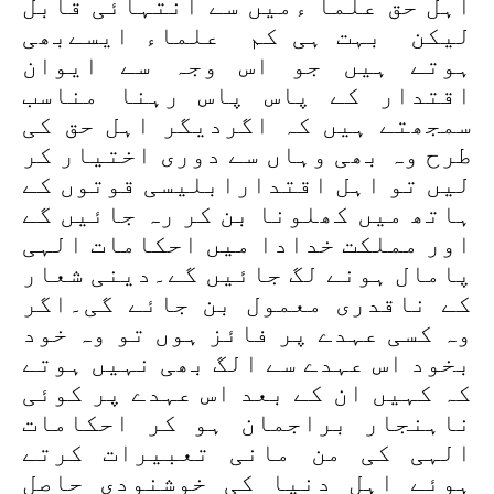
اہل حق علما ءمیں سے انتہائی قابل
لیکن بہت ہی کم علماء ایسےبھی
ہوتے ہیں جو اس وجہ سے ایوان
اقتدار کے پاس پاس رہنا مناسب
سمجھتے ہیں کہ اگردیگر اہل حق کی
طرح وہ بھی وہاں سے دوری اختیار کر
لیں تو اہل اقتدارابلیسی قوتوں کے
ہاتھ میں کھلونا بن کر رہ جائیں گے
اور مملکت خدادا میں احکامات الہی
پامال ہونے لگ جائیں گے۔دینی شعار
کے ناقدری معمول بن جائے گی۔اگر
وہ کسی عہدے پر فائز ہوں تو وہ خود
بخود اس عہدے سے الگ بھی نہیں ہوتے
کہ کہیں ان کے بعد اس عہدے پر کوئی
ناہنجار براجمان ہو کر احکامات
الہی کی من مانی تعبیرات کرتے
ہوئے اہل دنیا کی خوشنودی حاصل