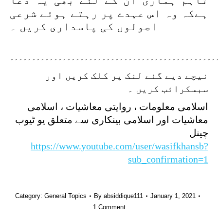
تاہم ہماری ان کے لئے بھی یہ دعا
ہےکہ وہ اس عہدے پر رہتے ہوئے شرعی
اصولوں کی پاسداری کریں ۔
۔۔۔۔۔۔۔۔۔۔۔۔۔۔۔۔۔۔۔۔۔۔۔۔۔۔۔۔۔۔۔۔۔۔۔۔۔۔۔۔۔۔۔۔۔۔۔
نیچے دیے گئے لنک پر کلک کریں اور
سبسکرائب کریں ۔
اسلامی معلومات ، روایتی معاشیات ، اسلامی
معاشیات اور اسلامی بینکاری سے متعلق یو ٹیوب
چینل
https://www.youtube.com/user/wasifkhansb?
sub_confirmation=1
Category:
General Topics
By
absiddique111
January 1, 2021
1 Comment