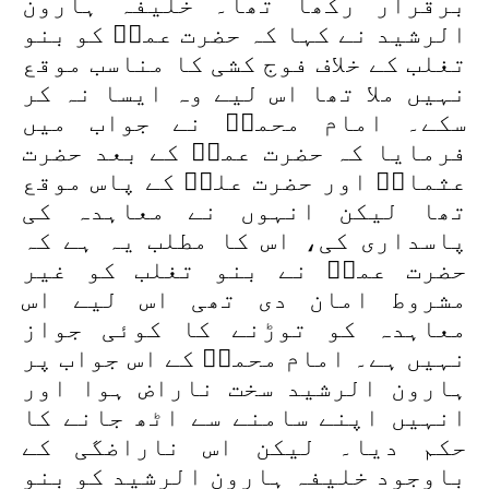
برقرار رکھا تھا۔ خلیفہ ہارون
الرشید نے کہا کہ حضرت عمرؓ کو بنو
تغلب کے خلاف فوج کشی کا مناسب موقع
نہیں ملا تھا اس لیے وہ ایسا نہ کر
سکے۔ امام محمدؒ نے جواب میں
فرمایا کہ حضرت عمرؓ کے بعد حضرت
عثمانؓ اور حضرت علیؓ کے پاس موقع
تھا لیکن انہوں نے معاہدہ کی
پاسداری کی، اس کا مطلب یہ ہے کہ
حضرت عمرؓ نے بنو تغلب کو غیر
مشروط امان دی تھی اس لیے اس
معاہدہ کو توڑنے کا کوئی جواز
نہیں ہے۔ امام محمدؒ کے اس جواب پر
ہارون الرشید سخت ناراض ہوا اور
انہیں اپنے سامنے سے اٹھ جانے کا
حکم دیا۔ لیکن اس ناراضگی کے
باوجود خلیفہ ہارون الرشید کو بنو