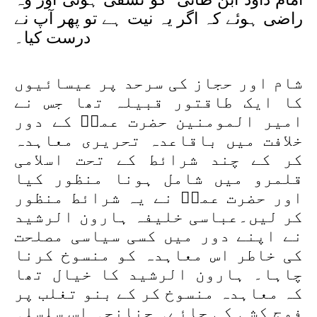
راضی ہوئے کہ اگر یہ نیت ہے تو پھر آپ نے
درست کیا۔
شام اور حجاز کی سرحد پر عیسائیوں
کا ایک طاقتور قبیلہ تھا جس نے
امیر المومنین حضرت عمرؓ کے دور
خلافت میں باقاعدہ تحریری معاہدہ
کر کے چند شرائط کے تحت اسلامی
قلمرو میں شامل ہونا منظور کیا
اور حضرت عمرؓ نے یہ شرائط منظور
کر لیں۔عباسی خلیفہ ہارون الرشید
نے اپنے دور میں کسی سیاسی مصلحت
کی خاطر اس معاہدہ کو منسوخ کرنا
چاہا۔ ہارون الرشید کا خیال تھا
کہ معاہدہ منسوخ کر کے بنو تغلب پر
فوج کشی کی جائے۔ چنانچہ اس سلسلہ