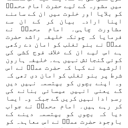
میں مشورہ کے لیے حضرت امام محمدؒ
کو بلایا اور خلوت میں ان کے سامنے
اپنا ارادہ بیان کر کے ان سے
مشاورت چاہی۔ امام محمدؒ نے
فرمایا کہ چونکہ خلیفہ راشد حضرت
عمرؓ نے بنو تغلب کو امان دے رکھی
ہے اس لیے ان کے خلاف فوج کشی کی
کوئی گنجائش نہیں ہے۔ خلیفہ ہارون
الرشید نے کہا کہ حضرت عمرؓ نے اس
شرط پر بنو تغلب کو امان دی تھی کہ
وہ اپنے بچوں کو بپتسمہ نہیں دیں
گے یعنی انہیں عیسائی بنانے کی
رسم ادا نہیں کریں گے جبکہ وہ ایسا
کر رہے ہیں۔ امام محمدؒ نے جواب
دیا کہ بچوں کو بپتسمہ دینے کے
باوجود حضرت عمرؓ نے اس معاہدہ کو