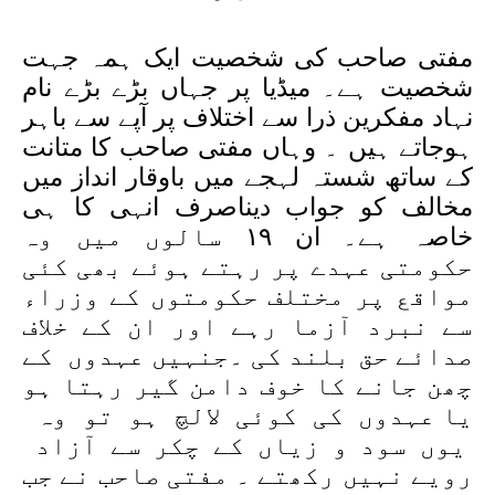
مفتی صاحب کی شخصیت ایک ہمہ جہت
شخصیت ہے۔ میڈیا پر جہاں بڑے بڑے نام
نہاد مفکرین ذرا سے اختلاف پر آپے سے باہر
ہوجاتے ہیں ۔ وہاں مفتی صاحب کا متانت
کے ساتھ شستہ لہجے میں باوقار انداز میں
مخالف کو جواب دیناصرف انہی کا ہی
خاصہ ہے۔ ان ۱۹ سالوں میں وہ
حکومتی عہدے پر رہتے ہوئے بھی کئی
مواقع پر مختلف حکومتوں کے وزراء
سے نبرد آزما رہے اور ان کے خلاف
صدائے حق بلند کی ۔جنہیں عہدوں کے
چھن جانے کا خوف دامن گیر رہتا ہو
یا عہدوں کی کوئی لالچ ہو تو وہ
یوں سود و زیاں کے چکر سے آزاد
رویے نہیں رکھتے ۔ مفتی صاحب نے جب