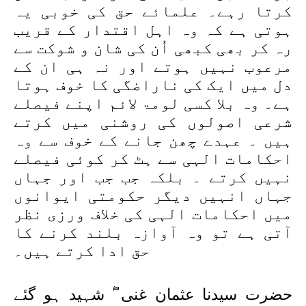
کرتا رہے۔ علمائے حق کی خوبی یہ
ہوتی ہے کہ وہ اہل اقتدار کے قریب
رہ کر بھی کبھی اُن کی شان و شوکت سے
مرعوب نہیں ہوتے اور نہ ہی ان کے
دل میں ایک کی ناراضگی کا خوف ہوتا
ہے۔ وہ بلا کسی لومۃ لائم اپنے فیصلے
شرعی اصولوں کی روشنی میں کرتے
ہیں ۔ عہدے چھن جانے کے خوف سے وہ
احکامات الہی سے ہٹ کر کوئی فیصلے
نہیں کرتے ۔ بلکہ جب جب اور جہاں
جہاں انہیں دیگر حکومتی ایوانوں
میں احکامات الہی کی خلاف ورزی نظر
آتی ہے تو وہ آوازہ بلند کرنے کا
حق ادا کرتے ہیں۔
حضرت سیدنا عثمان غنی ؓ شہید ہو گئے