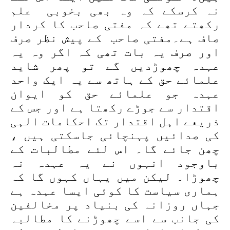
نہ کرسکے کہ وہ بھی بخوبی علم
رکھتے تھے کہ مفتی صاحب کا کردار
صاف ہے۔مفتی صاحب کے پیش نظر صرف
اور صرف یہ بات تھی کہ اگر وہ یہ
عہدہ چھوڑدیں گے تو پھر شاید
علمائے حق کے ہاتھ سے یہ ایک واحد
عہدہ جو علمائے حق کو ایوان
اقتدار سے جوڑے رکھتا ہے اور جس کے
ذریعے اہل اقتدار تک احکامات الہی
کی صدائیں پہنچائی جاسکتی ہیں ،
چھن جائے گا۔ اس لئے مطالبات کے
باوجود انہوں نے یہ عہدہ نہ
چھوڑا۔ لیکن میں یہاں کہوں گا کہ
ہماری سیاست کا کوئی ایسا عہدہ ہے
جہاں روزانہ کی بنیاد پر مخالفین
کی جانب سے اسے چھوڑنے کا مطالبہ