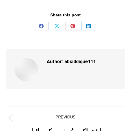
Share this post
Share
Share
Share
Share
on
on
on
on
Facebook
X
Pinterest
LinkedIn
Author:
absiddique111
Post
PREVIOUS
Previous
navigation
post: