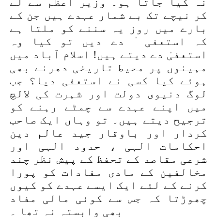
نہ کیا جاتا ہو۔ وزیر اعظم سے لے
کر نیچے تک بے شمار عہدے ہیں جن کے
بارے میں روز یہ سننے کو ملتا ہے
کہ استعفی ٰ دے دیں تو کیا وہ
استعفیٰ دے دیتے ہیں! اسلام آباد میں
مہینوں پر محیط تاریخی دھرنے بھی
ہوئے کیا کسی نے استعفی دیا؟ جب
لوگ دنیوی دولت اور شہرت کی لالچ
میں اپنے عہدے سے چمٹے رہنے کو
ترجیح دیتے ہیں۔ تو وہاں ایک صاحب
کردار اور باوقار جید عالم دین
احکامات الہی ، حدود الہی اور
شرعی مقاصد کے تحفظ کے پیش نظر چند
مخالفین کے مادی مفادات کو پورا
کرنے کے لئے ایک ایسے عہدے کو کیوں
چھوڑتا کہ جس سے کوئی مالی مفاد
بھی وابستہ نہ تھا ۔