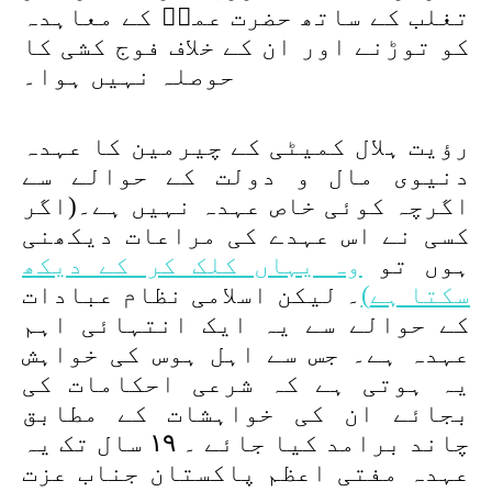
تغلب کے ساتھ حضرت عمرؓ کے معاہدہ
کو توڑنے اور ان کے خلاف فوج کشی کا
حوصلہ نہیں ہوا۔
رؤیت ہلال کمیٹی کے چیرمین کا عہدہ
دنیوی مال و دولت کے حوالے سے
اگرچہ کوئی خاص عہدہ نہیں ہے۔(اگر
کسی نے اس عہدے کی مراعات دیکھنی
ہوں تو
وہ یہاں کلک کر کے دیکھ
سکتا ہے
)
۔ لیکن اسلامی نظام عبادات
کے حوالے سے یہ ایک انتہائی اہم
عہدہ ہے۔ جس سے اہل ہوس کی خواہش
یہ ہوتی ہے کہ شرعی احکامات کی
بجائے ان کی خواہشات کے مطابق
چاند برامد کیا جائے ۔ ۱۹ سال تک یہ
عہدہ مفتی اعظم پاکستان جناب عزت