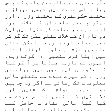
مآب مفتی منیب الرحمن صاحب کے پاس
رہا ۔ اس عرصے میں دیسی لبرلز ،
مختلف حکومتوں کے مختلف وزراء اور
دیگر چنیدہ حلقے ان کے خلاف نبرد
آزماء رہے ، صحافت کی دنیا میں ایک
دو نام ان کے خلاف سفلی سطح تک گر کر
بھی حملے کرتے رہے ۔لیکن مفتی
صاحب پر عزم رہے اور باوقار انداز
میں اپنا فرض منصبی ادا کرتے رہے۔
انہوں نے بارہا میڈیا پر آ کر کہا
کہ حکومتی ایوانوں میں براجمان
وزراء کو میرے عہدے سے متعلق مالی
معلومات تک رسائی ہے اگر وہ چاہیں
تو انہیں عوام تک لائیں اور
دکھائیں کہ انہوں نے اس عہدے سے
کیا کیا مالی مفادات حاصل کئے
ہیں۔ حکومتی مخالفین ایسا اس لئے