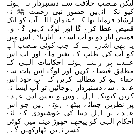
لیکن منصب خلافت سے دستبردار نہ ہوئے
کیو نکہ انہیں حضور نبی رحمت ﷺ نے
ارشاد فرمایا تھا کہ “عثمان اللہ آپ کو ایک
قمیص عطا کرے گا اور لوگ کہیں گے وہ
قمیص اتار دو تو آپ اسے نہ اتارنا”۔ اس میں
یہ بھی اشارہ ہے کہ جب کوئی منصب آپ
کو آپ کی طلب کے بغیر ملے اور آپ اس
عہدے پر رہتے ہوئے احکامات الہی کے
مطابق فیصلے کریں اور لوگ اس بات سے
خفاء ہو کر مطالبہ کریں کہ آپ خود اس
عہدے سے دستبردار ہوجائیں تو آپ ایسا نہ
کریں کیونکہ اہل ہوس و نفس اس عہدے
پر نظریں جمائے بیٹھے ہوتے ہیں جو اس
عہدے پر اہل دنیا کی خوشنودی کے لئے
احکام الہی کو پیچھے چھوڑ دینے میں کوئی
کسر نہیں اٹھارکھیں گے۔