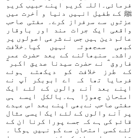
فرمائی۔اللہ کریم اپنے حبیب کریم
ﷺ کے طفیل انہیں دنیا و آخرت میں
عزتوں سے سرفراز کرے۔ مفتی صاحب
واقعی ایک جرات مند اور باوقار
عالم دین ہیں جس نے شرعی اصولوں پر
کبھی سمجھوتہ نہیں کیا۔خلافت
راشدہ سنبھالنے کے بعد حضرت عمر
فاروق ؓ نے حضرت سیدنا صدیق اکبر ؓ
کے طرز خلافت کو دیکھتے ہوئے
فرمایا تھا کہ اے ابوبکر آپ نے
اپنے بعد آنے والوں کے لئے ایک
امتحان چھوڑا ہے۔بالکل ایسے ہی
مفتی صاحب نےبھی اپنے بعد اس عہدے
پر آنے والوں کے لئے ایک ایسی مثال
قائم کی ہے کہ جسے پورا کرنا ان کے
لئے کسی امتحان سے کم نہیں ہوگا ۔