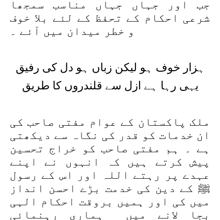
جب اور جہاں جہاں مناسب سمجھا
شرعی احکام کے تحفظ کے لئے بلا خوف
و خطر میدان میں آئے ۔
ہزار خوف ہو لیکن زباں ہو دل کی رفیق
یہی رہا ہے ازل سے قلندروں کا طریق
ملک پاکستان کے عوام مفتی صاحب کی
ان خدمات کو قدر کی نگاہ سے دیکھتی
ہے ۔ ہم مفتی صاحب کو خراج تحسین
پیش کرتے ہیں کہ انہوں نے اپنے
عہدے پر رہتے اللہ اور اس کے رسول
ﷺ کے دین کی خدمت بڑے احسن انداز
میں کی اور ہمیں بروقت احکام الہی
بجا لانے میں ہماری رہنمائی